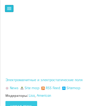
НПФ
ЯНТАРЬ
ВСЕ, ЧТО ВЫ ХОТЕЛИ
ЗНАТЬ ОБ ИОНИЗАЦИИ,
НО НЕ ЗНАЛИ, ГДЕ И У
КОГО СПРОСИТЬ
Электромагнитные и электростатические поля
News
Site map
RSS Feed
Sitemap
Модераторы:
Lisa
,
American