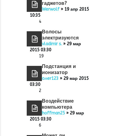
гаджетов?
Werwolf
» 19 апр 2015
10:35
4
Волосы
электризуются
vladimir s.
» 29 мар
2015 03:30
19
Подстанция и
ионизатор
oлer123
» 29 мар 2015
03:30
2
Воздействие
компьютера
hoffman25
» 29 мар
2015 03:30
6
Может ли