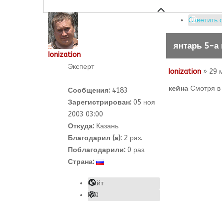
Ответить 
янтарь 5-а
Ionization
Эксперт
Ionization
» 29 
кейна
Смотря в 
Сообщения:
4183
Зарегистрирован:
05 ноя
2003 03:00
Откуда:
Казань
Благодарил (а):
2
раз.
Поблагодарили:
0 раз.
Страна:
Сайт
ICQ