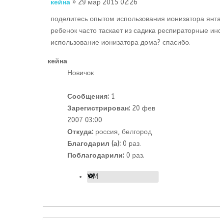
кейна
» 29 мар 2015 02:26
поделитесь опытом использования ионизатора янтар
ребенок часто таскает из садика респираторные инф
использование ионизатора дома? спасибо.
кейна
Новичок
Сообщения:
1
Зарегистрирован:
20 фев
2007 03:00
Откуда:
россия, белгород
Благодарил (а):
0 раз.
Поблагодарили:
0 раз.
YIM