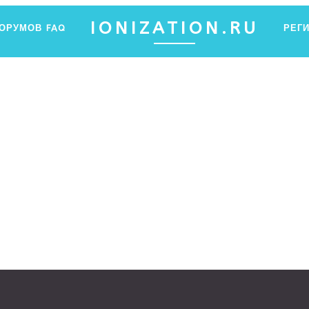
IONIZATION.RU
ФОРУМОВ
FAQ
РЕГ
ПФ ЯНТАР
Ы ХОТЕЛИ ЗНАТЬ ОБ ИОНИЗАЦИИ, НО НЕ ЗНАЛИ, ГДЕ