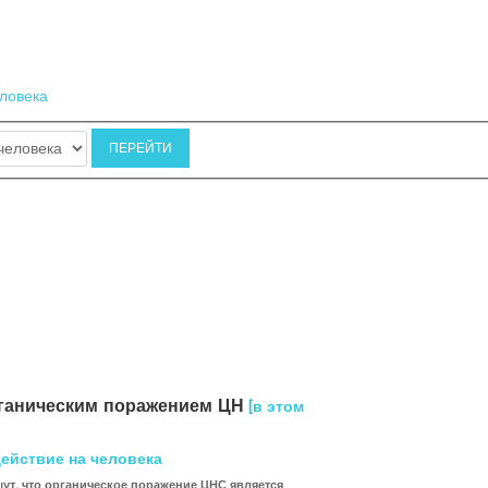
еловека
рганическим поражением ЦН
[в этом
ействие на человека
шут, что органическое поражение ЦНС является