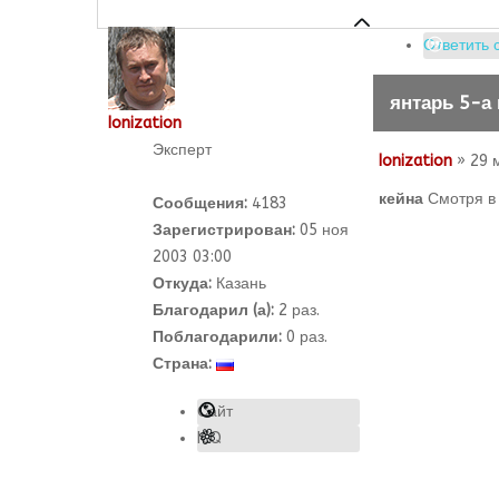
Ответить 
янтарь 5-а
Ionization
Эксперт
Ionization
» 29 
кейна
Смотря в 
Сообщения:
4183
Зарегистрирован:
05 ноя
2003 03:00
Откуда:
Казань
Благодарил (а):
2
раз.
Поблагодарили:
0 раз.
Страна:
Сайт
ICQ