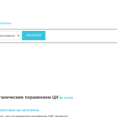
еловека
рганическим поражением ЦН
[в этом
ействие на человека
шут, что органическое поражение ЦНС является