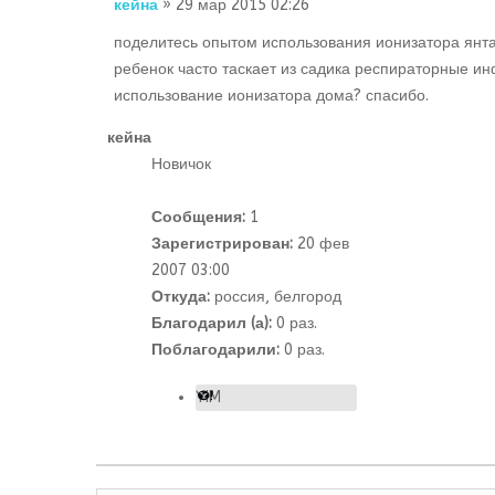
кейна
» 29 мар 2015 02:26
поделитесь опытом использования ионизатора янтар
ребенок часто таскает из садика респираторные инф
использование ионизатора дома? спасибо.
кейна
Новичок
Сообщения:
1
Зарегистрирован:
20 фев
2007 03:00
Откуда:
россия, белгород
Благодарил (а):
0 раз.
Поблагодарили:
0 раз.
YIM