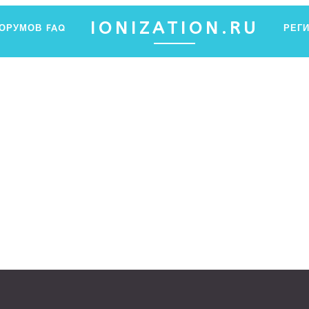
IONIZATION.RU
ФОРУМОВ
FAQ
РЕГ
ПФ ЯНТАР
Ы ХОТЕЛИ ЗНАТЬ ОБ ИОНИЗАЦИИ, НО НЕ ЗНАЛИ, ГДЕ