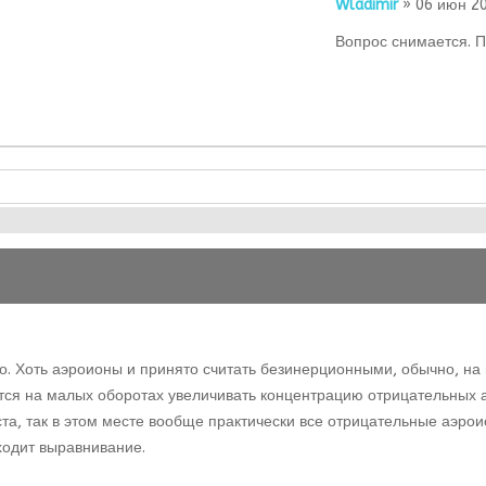
Wladimir
» 06 июн 20
Вопрос снимается. П
о. Хоть аэроионы и принято считать безинерционными, обычно, на 
тся на малых оборотах увеличивать концентрацию отрицательных а
ста, так в этом месте вообще практически все отрицательные аэрои
ходит выравнивание.