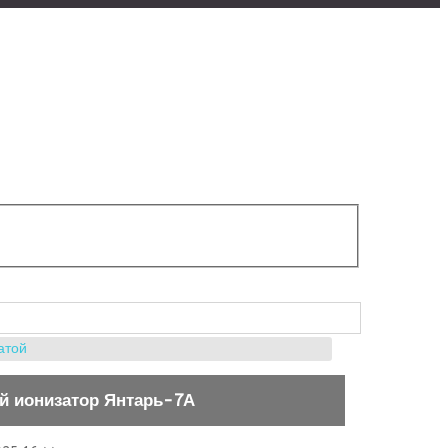
атой
й ионизатор Янтарь-7А