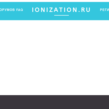
IONIZATION.RU
ФОРУМОВ
FAQ
РЕГ
ПФ ЯНТАР
Ы ХОТЕЛИ ЗНАТЬ ОБ ИОНИЗАЦИИ, НО НЕ ЗНАЛИ, ГДЕ