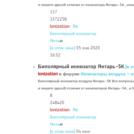
и пишите здесьВ отличие от ионизатора Янтарь-5А , ио
117
1372258
Ionization
: Re:
Биполярный ионизатор
Янта
[в этом окне]
05 янв 2020
16:32
Биполярный ионизатор Янтарь-5К
[в э
Ionization
в форуме
Ионизаторы воздуха - о
Биполярный ионизатор воздуха Янтарь-5К Все вопросы 
и пишите здесьВ отличие от ионизаторов Янтарь-5А , и 
8
248420
Ionization
: Re:
Биполярный ионизатор
Янта
[в этом окне]
04 июн