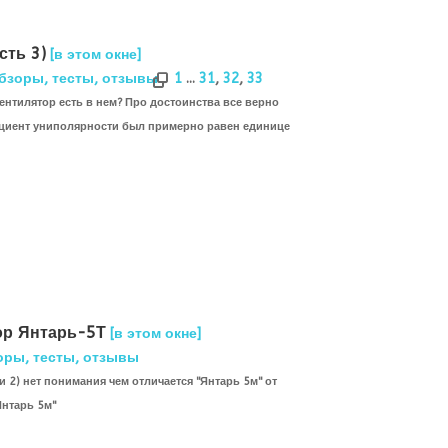
сть 3)
[в этом окне]
бзоры, тесты, отзывы
1
...
31
,
32
,
33
ентилятор есть в нем? Про достоинства все верно
ициент униполярности был примерно равен единице
р Янтарь-5Т
[в этом окне]
оры, тесты, отзывы
и 2) нет понимания чем отличается "Янтарь 5м" от
Янтарь 5м"