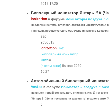
2015 17:20
Биполярный ионизатор Янтарь-5А (Ча
Ionization
в форуме
Ионизаторы воздуха - о
Продолжение темы american_maple.jpg LazarevAnton А в
написали, вообще увидеть бы, очень интересно Коэфф
980
2686515
Ionization
: Re:
Биполярный ионизатор
Янта
[в этом окне]
04 ноя 2020
10:27
Автомобильный биполярный ионизато
Vostok
в форуме
Ионизаторы воздуха - обз
Появился новый образец.Есть описание. Но: 1) нет фото 
"Янтарь5т". Если поставить (и закркпить) в салоне авто "
5