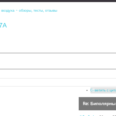
воздуха - обзоры, тесты, отзывы
-7А
Ответить с цит
Re: Биполярны