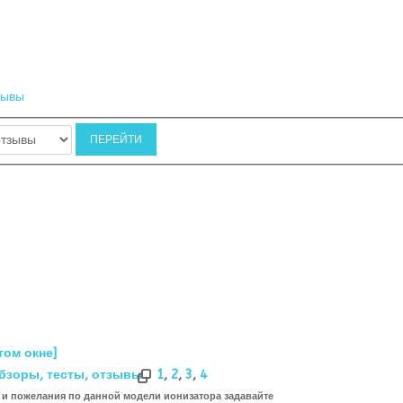
зывы
том окне]
бзоры, тесты, отзывы
1
,
2
,
3
,
4
и пожелания по данной модели ионизатора задавайте