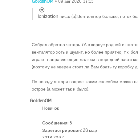
GoldenOM
» 09 авг 2020 17:15
Ionization писал(а):
Вентилятор больше, поток бол
Собрал обратно янтарь 7А в корпус родной с шта
вентилятор хоть и шумит, но более приятно, т.к. б
играют направляющие жалюзи в передней части конс
(поэтому не уверен стоит ли Вам брать ту коробку д
По поводу янтаря вопрос: каким способом можно нат
острое (а может так и было).
GoldenOM
Новичок
Сообщения:
5
Зарегистрирован:
28 мар
2018 20:37