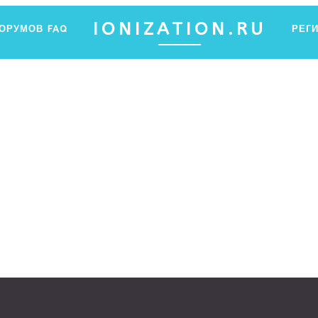
IONIZATION.RU
ФОРУМОВ
FAQ
РЕГ
ПФ ЯНТАР
Ы ХОТЕЛИ ЗНАТЬ ОБ ИОНИЗАЦИИ, НО НЕ ЗНАЛИ, ГДЕ