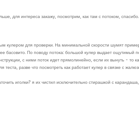
ьше, для интереса закажу, посмотрим, как там с потоком, спасибо.
тным кулером для проверки. На минимальной скорости шумят приме
олее басовито. По поводу потока: большой кулер выдает ощутимый 
трукции, с ними поток идет прямолинейно, если их вынуть - то как
ля теста, разве что посмотреть как работает кулер в связке с жалюз
очить иголки? я их чистил исключительно стирашкой с карандаша, 