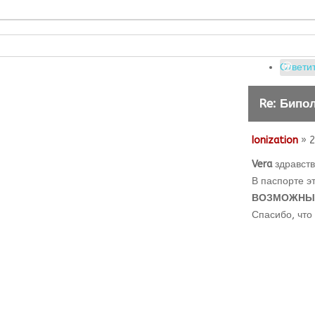
Ответит
Re: Бипо
Ionization
» 2
Vera
здравств
В паспорте э
ВОЗМОЖНЫЕ
Спасибо, что