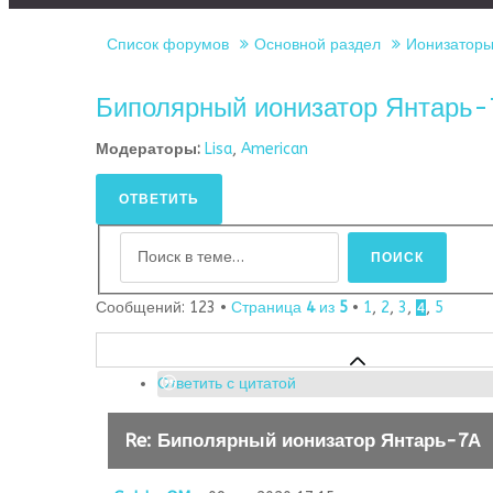
Список форумов
Основной раздел
Ионизаторы 
Биполярный ионизатор Янтарь
Модераторы:
Lisa
,
American
ОТВЕТИТЬ
Сообщений: 123 •
Страница
4
из
5
•
1
,
2
,
3
,
,
5
4
Ответить с цитатой
Re: Биполярный ионизатор Янтарь-7А