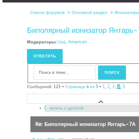
Список форумов
Основной раздел
Ионизаторы 
Биполярный ионизатор Янтарь
Модераторы:
Lisa
,
American
ОТВЕТИТЬ
Сообщений: 123 •
Страница
4
из
5
•
1
,
2
,
3
,
,
5
4
Ответить с цитатой
Re: Биполярный ионизатор Янтарь-7А