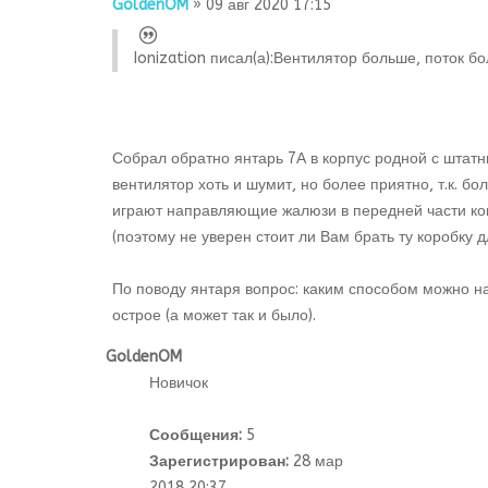
GoldenOM
» 09 авг 2020 17:15
Ionization писал(а):
Вентилятор больше, поток бол
Собрал обратно янтарь 7А в корпус родной с шта
вентилятор хоть и шумит, но более приятно, т.к. б
играют направляющие жалюзи в передней части конс
(поэтому не уверен стоит ли Вам брать ту коробку д
По поводу янтаря вопрос: каким способом можно нат
острое (а может так и было).
GoldenOM
Новичок
Сообщения:
5
Зарегистрирован:
28 мар
2018 20:37