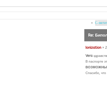
Ответит
Re: Бипо
Ionization
» 2
Vera
здравств
В паспорте э
ВОЗМОЖНЫЕ
Спасибо, что