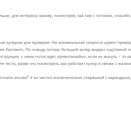
ьше, для интереса закажу, посмотрим, как там с потоком, спасибо.
тным кулером для проверки. На минимальной скорости шумят приме
олее басовито. По поводу потока: большой кулер выдает ощутимый 
трукции, с ними поток идет прямолинейно, если их вынуть - то как
ля теста, разве что посмотреть как работает кулер в связке с жалюз
очить иголки? я их чистил исключительно стирашкой с карандаша, 