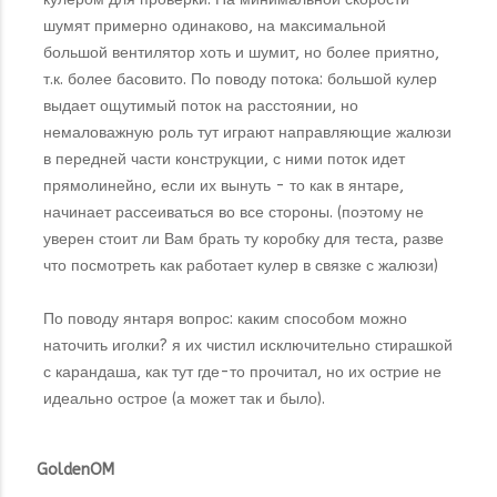
шумят примерно одинаково, на максимальной
большой вентилятор хоть и шумит, но более приятно,
т.к. более басовито. По поводу потока: большой кулер
выдает ощутимый поток на расстоянии, но
немаловажную роль тут играют направляющие жалюзи
в передней части конструкции, с ними поток идет
прямолинейно, если их вынуть - то как в янтаре,
начинает рассеиваться во все стороны. (поэтому не
уверен стоит ли Вам брать ту коробку для теста, разве
что посмотреть как работает кулер в связке с жалюзи)
По поводу янтаря вопрос: каким способом можно
наточить иголки? я их чистил исключительно стирашкой
с карандаша, как тут где-то прочитал, но их острие не
идеально острое (а может так и было).
GoldenOM