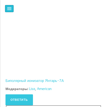
НПФ
ЯНТАРЬ
ВСЕ, ЧТО ВЫ ХОТЕЛИ
ЗНАТЬ ОБ ИОНИЗАЦИИ,
НО НЕ ЗНАЛИ, ГДЕ И У
КОГО СПРОСИТЬ
Биполярный ионизатор Янтарь-7А
Модераторы:
Lisa
,
American
ОТВЕТИТЬ