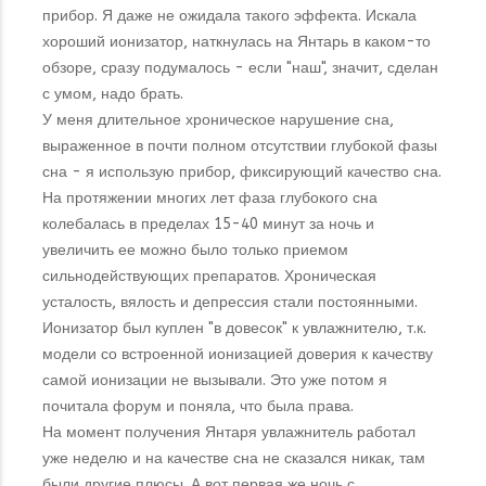
прибор. Я даже не ожидала такого эффекта. Искала
хороший ионизатор, наткнулась на Янтарь в каком-то
обзоре, сразу подумалось - если "наш", значит, сделан
с умом, надо брать.
У меня длительное хроническое нарушение сна,
выраженное в почти полном отсутствии глубокой фазы
сна - я использую прибор, фиксирующий качество сна.
На протяжении многих лет фаза глубокого сна
колебалась в пределах 15-40 минут за ночь и
увеличить ее можно было только приемом
сильнодействующих препаратов. Хроническая
усталость, вялость и депрессия стали постоянными.
Ионизатор был куплен "в довесок" к увлажнителю, т.к.
модели со встроенной ионизацией доверия к качеству
самой ионизации не вызывали. Это уже потом я
почитала форум и поняла, что была права.
На момент получения Янтаря увлажнитель работал
уже неделю и на качестве сна не сказался никак, там
были другие плюсы. А вот первая же ночь с