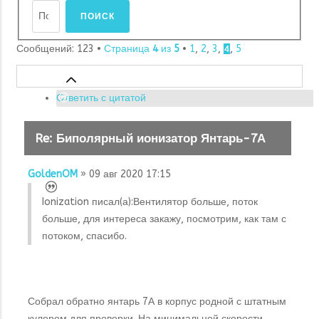
Сообщений: 123 •
Страница
4
из
5
•
1
,
2
,
3
,
,
5
4
Ответить с цитатой
Re: Биполярный ионизатор Янтарь-7А
GoldenOM
» 09 авг 2020 17:15
Ionization писал(а):
Вентилятор больше, поток
больше, для интереса закажу, посмотрим, как там с
потоком, спасибо.
Собрал обратно янтарь 7А в корпус родной с штатным
кулером для проверки. На минимальной скорости