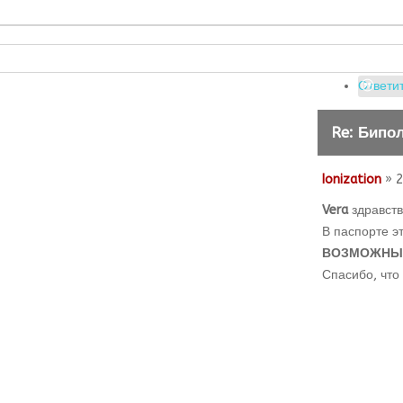
Ответит
Re: Бипо
Ionization
» 2
Vera
здравств
В паспорте э
ВОЗМОЖНЫЕ
Спасибо, что