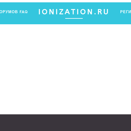
IONIZATION.RU
ФОРУМОВ
FAQ
РЕГ
ПФ ЯНТАР
Ы ХОТЕЛИ ЗНАТЬ ОБ ИОНИЗАЦИИ, НО НЕ ЗНАЛИ, ГДЕ