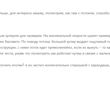
ьше, для интереса закажу, посмотрим, как там с потоком, спасибо.
тным кулером для проверки. На минимальной скорости шумят приме
олее басовито. По поводу потока: большой кулер выдает ощутимый 
трукции, с ними поток идет прямолинейно, если их вынуть - то как
ля теста, разве что посмотреть как работает кулер в связке с жалюз
очить иголки? я их чистил исключительно стирашкой с карандаша, 