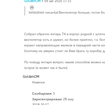
GoldenOM
» 09 авг 2020 17:15
Ionization писал(а):
Вентилятор больше, поток бол
Собрал обратно янтарь 7А в корпус родной с шта
вентилятор хоть и шумит, но более приятно, т.к. б
играют направляющие жалюзи в передней части конс
(поэтому не уверен стоит ли Вам брать ту коробку д
По поводу янтаря вопрос: каким способом можно нат
острое (а может так и было).
GoldenOM
Новичок
Сообщения:
5
Зарегистрирован:
28 мар
2018 20:37