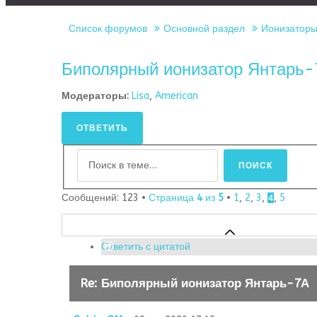
Список форумов
Основной раздел
Ионизаторы 
Биполярный ионизатор Янтарь
Модераторы:
Lisa
,
American
ОТВЕТИТЬ
Сообщений: 123 •
Страница
4
из
5
•
1
,
2
,
3
,
,
5
4
Ответить с цитатой
Re: Биполярный ионизатор Янтарь-7А