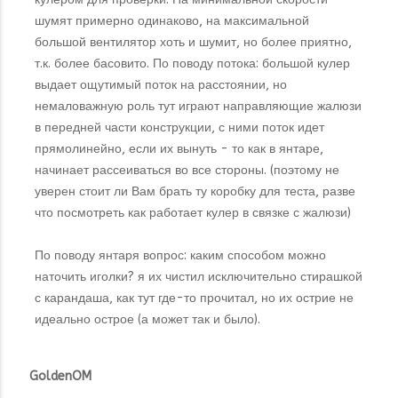
шумят примерно одинаково, на максимальной
большой вентилятор хоть и шумит, но более приятно,
т.к. более басовито. По поводу потока: большой кулер
выдает ощутимый поток на расстоянии, но
немаловажную роль тут играют направляющие жалюзи
в передней части конструкции, с ними поток идет
прямолинейно, если их вынуть - то как в янтаре,
начинает рассеиваться во все стороны. (поэтому не
уверен стоит ли Вам брать ту коробку для теста, разве
что посмотреть как работает кулер в связке с жалюзи)
По поводу янтаря вопрос: каким способом можно
наточить иголки? я их чистил исключительно стирашкой
с карандаша, как тут где-то прочитал, но их острие не
идеально острое (а может так и было).
GoldenOM