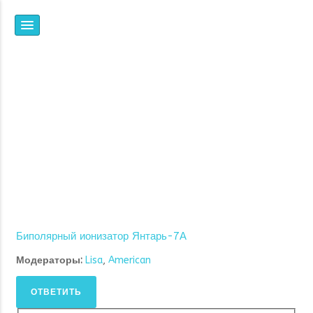
НПФ
ЯНТАРЬ
ВСЕ, ЧТО ВЫ ХОТЕЛИ
ЗНАТЬ ОБ ИОНИЗАЦИИ,
НО НЕ ЗНАЛИ, ГДЕ И У
КОГО СПРОСИТЬ
Биполярный ионизатор Янтарь-7А
Модераторы:
Lisa
,
American
ОТВЕТИТЬ