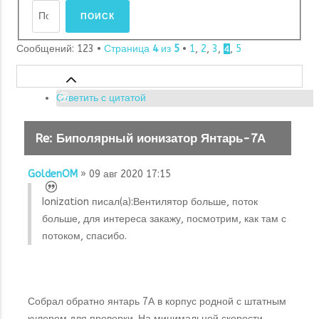
Сообщений: 123 •
Страница
4
из
5
•
1
,
2
,
3
,
,
5
4
Ответить с цитатой
Re: Биполярный ионизатор Янтарь-7А
GoldenOM
» 09 авг 2020 17:15
Ionization писал(а):
Вентилятор больше, поток
больше, для интереса закажу, посмотрим, как там с
потоком, спасибо.
Собрал обратно янтарь 7А в корпус родной с штатным
кулером для проверки. На минимальной скорости