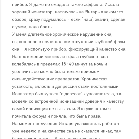
прибор. Я даже не ожидала такого эффекта. Искала
хороший ионизатор, наткнулась на Янтарь в каком-то
обзоре, сразу подумалось - если "наш", значит, сделан
с умом, надо брать.
У меня длительное хроническое нарушение сна,
выраженное в почти полном отсутствии глубокой фазы
сна - я использую прибор, фиксирующий качество сна.
На протяжении многих лет фаза глубокого сна
колебалась в пределах 15-40 минут за ночь и
увеличить ее можно было только приемом
сильнодействующих препаратов. Хроническая
усталость, вялость и депрессия стали постоянными.
Ионизатор был куплен "в довесок" к увлажнителю, т.к.
модели со встроенной ионизацией доверия к качеству
самой ионизации не вызывали. Это уже потом я
почитала форум и поняла, что была права.
На момент получения Янтаря увлажнитель работал
уже неделю и на качестве сна не сказался никак, там
были другие плюсы. А вот первая же ночь с