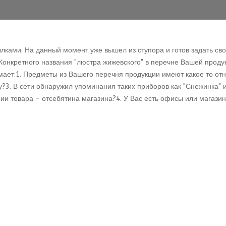
ами. На данный момент уже вышел из ступора и готов задать сво
онкретного названия "люстра жижевского" в перечне Вашей проду
имает:1. Предметы из Вашего перечня продукции имеют какое то от
?3. В сети обнаружил упоминания таких приборов как "Снежинка" и
и товара - отсебятина магазина?4. У Вас есть офисы или магазины