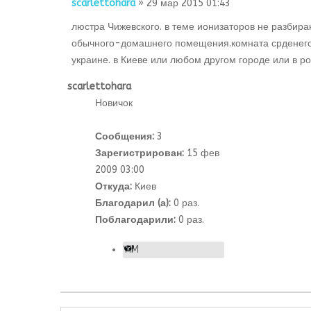
scarlettohara
» 29 мар 2015 01:43
люстра Чижевского. в теме ионизаторов не разбира
обычного-домашнего помещения.комната срденего р
украине. в Киеве или любом другом городе или в ро
scarlettohara
Новичок
Сообщения:
3
Зарегистрирован:
15 фев
2009 03:00
Откуда:
Киев
Благодарил (а):
0 раз.
Поблагодарили:
0 раз.
YIM