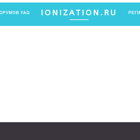
IONIZATION.RU
ФОРУМОВ
FAQ
РЕГ
ПФ ЯНТАР
Ы ХОТЕЛИ ЗНАТЬ ОБ ИОНИЗАЦИИ, НО НЕ ЗНАЛИ, ГДЕ