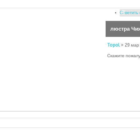
Ответить 
люстра Чиж
Topol
» 29 мар 
Скажите пожалу