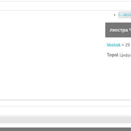
Ответи
люстра 
Vostok
» 29
Topol
Цифры