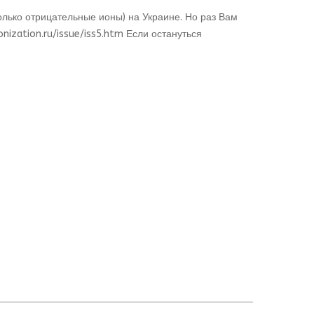
олько отрицательные ионы) на Украине. Но раз Вам
nization.ru/issue/iss5.htm
Если остануться