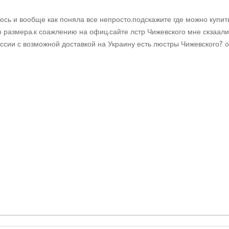
юсь и вообще как поняла все непросто.подскажите где можно купит
азмера.к соажлению на офиц.сайте лстр Чижевского мне скзаали ч
ссии с возможной доставкой на Украину есть люстры Чижевского? о