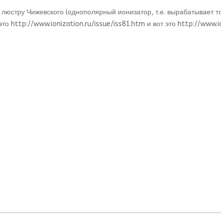
 люстру Чижевского (однополярный ионизатор, т.е. вырабатывает т
 это
http://www.ionization.ru/issue/iss81.htm
и вот это
http://www.io