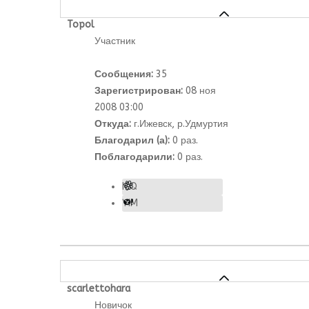
Topol
Участник
Сообщения:
35
Зарегистрирован:
08 ноя
2008 03:00
Откуда:
г.Ижевск, р.Удмуртия
Благодарил (а):
0 раз.
Поблагодарили:
0 раз.
ICQ
YIM
scarlettohara
Новичок