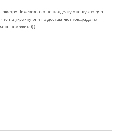
ь люстру Чижевского а не подделку.мне нужно дял
то на украину они не доставялют товар.где на
чень поможете)):)