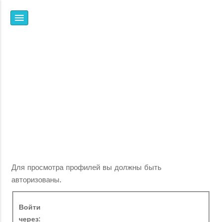
НПФ
ЯНТАРЬ
ВСЕ, ЧТО ВЫ ХОТЕЛИ
ЗНАТЬ ОБ ИОНИЗАЦИИ,
НО НЕ ЗНАЛИ, ГДЕ И У
КОГО СПРОСИТЬ
Для просмотра профилей вы должны быть
авторизованы.
Войти
через: