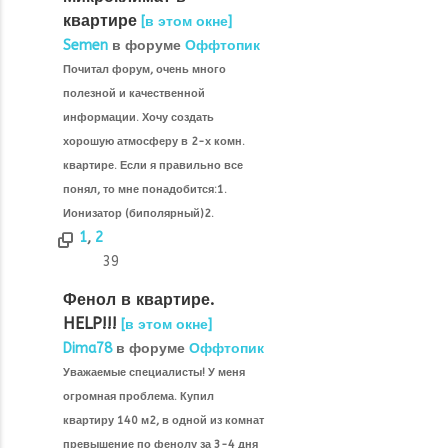
квартире
[в этом окне]
Semen
в форуме
Оффтопик
Почитал форум, очень много
полезной и качественной
информации. Хочу создать
хорошую атмосферу в 2-х комн.
квартире. Если я правильно все
понял, то мне понадобится:1.
Ионизатор (биполярный)2.
1
,
2
39
Фенол в квартире.
HELP!!!
[в этом окне]
Dima78
в форуме
Оффтопик
Уважаемые специалисты! У меня
огромная проблема. Купил
квартиру 140 м2, в одной из комнат
превышение по фенолу за 3-4 дня