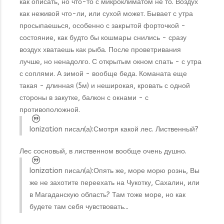
как описать, но что-то с микроклиматом не то. Воздух
как неживой что-ли, или сухой может. Бывает с утра
просыпаешься, особенно с закрытой форточкой -
состояние, как будто бы кошмары снились - сразу
воздух хватаешь как рыба. После проветривания
лучше, но ненадолго. С открытым окном спать - с утра
с соплями. А зимой - вообще беда. Команата еще
такая - длинная (5м) и неширокая, кровать с одной
стороны в закутке, балкон с окнами - с
противоположной.
Ionization писал(а):
Смотря какой лес. Лиственный?
Лес сосновый, в лиственном вообще очень душно.
Ionization писал(а):
Опять же, море морю рознь, Вы
же не захотите переехать на Чукотку, Сахалин, или
в Магаданскую область? Там тоже море, но как
будете там себя чувствовать...