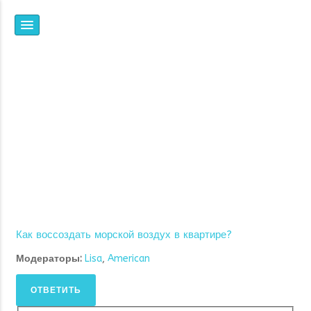
НПФ
ЯНТАРЬ
ВСЕ, ЧТО ВЫ ХОТЕЛИ
ЗНАТЬ ОБ ИОНИЗАЦИИ,
НО НЕ ЗНАЛИ, ГДЕ И У
КОГО СПРОСИТЬ
Как воссоздать морской воздух в квартире?
Модераторы:
Lisa
,
American
ОТВЕТИТЬ