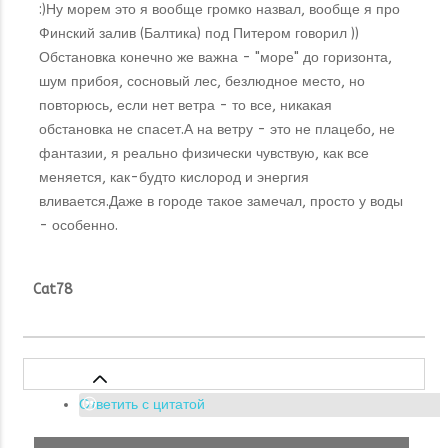
:)Ну морем это я вообще громко назвал, вообще я про
Финский залив (Балтика) под Питером говорил ))
Обстановка конечно же важна - "море" до горизонта,
шум прибоя, сосновый лес, безлюдное место, но
повторюсь, если нет ветра - то все, никакая
обстановка не спасет.А на ветру - это не плацебо, не
фантазии, я реально физически чувствую, как все
меняется, как-будто кислород и энергия
вливается.Даже в городе такое замечал, просто у воды
- особенно.
Cat78
Ответить с цитатой