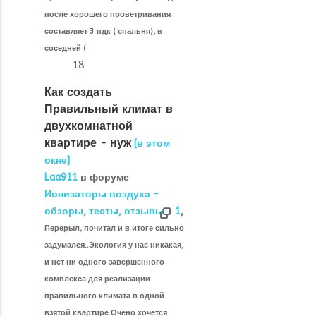
после хорошего проветривания
составляет 3 пдк ( спальня), в
соседней (
18
Как создать
Правильный климат в
двухкомнатной
квартире - нуж
[в этом
окне]
Laa911
в форуме
Ионизаторы воздуха -
обзоры, тесты, отзывы
1
,
Перерыл, почитал и в итоге сильно
задумался..Экология у нас никакая,
и нет ни одного завершенного
комплекса для реализации
правильного климата в одной
взятой квартире.Очено хочется