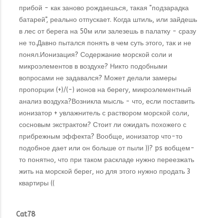
прибой - как заново рождаешься, такая "подзарадка
батарей", реально отпускает. Когда штиль, или зайдешь
в лес от берега на 50м или залезешь в палатку - сразу
не то.Давно пытался понять в чем суть этого, так и не
понял.Ионизация? Содержание морской соли и
микроэлементов в воздухе? Никто подобными
вопросами не задавался? Может делали замеры
пропорции (+)/(-) ионов на берегу, микроэлементный
анализ воздуха?Возникла мысль - что, если поставить
ионизатор + увлажнитель с раствором морской соли,
сосновым экстрактом? Стоит ли ожидать похожего с
прибрежным эффекта? Вообще, ионизатор что-то
подобное дает или он больше от пыли ))? ps вобщем-
то понятно, что при таком раскладе нужно переезжать
жить на морской берег, но для этого нужно продать 3
квартиры ((
Cat78