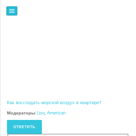
НПФ
ЯНТАРЬ
ВСЕ, ЧТО ВЫ ХОТЕЛИ
ЗНАТЬ ОБ ИОНИЗАЦИИ,
НО НЕ ЗНАЛИ, ГДЕ И У
КОГО СПРОСИТЬ
Как воссоздать морской воздух в квартире?
Модераторы:
Lisa
,
American
ОТВЕТИТЬ