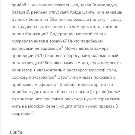
прибой - как заново рождаешься, такая "подзарадка
батарей", реально отпускает. Когда штиль, или зайдешь
в лес от берега на 50м или залезешь в палатку - сразу
не то.Давно пытался понять в чем суть этого, так и не
понял.Ионизация? Содержание морской соли и
микроэлементов в воздухе? Никто подобными
вопросами не задавался? Может делали замеры
пропорции (+)/(-) ионов на берегу, микроэлементный
анализ воздуха?Возникла мысль - что, если поставить
ионизатор + увлажнитель с раствором морской соли,
сосновым экстрактом? Стоит ли ожидать похожего с
прибрежным эффекта? Вообще, ионизатор что-то
подобное дает или он больше от пыли ))? ps вобщем-
то понятно, что при таком раскладе нужно переезжать
жить на морской берег, но для этого нужно продать 3
квартиры ((
Cat78