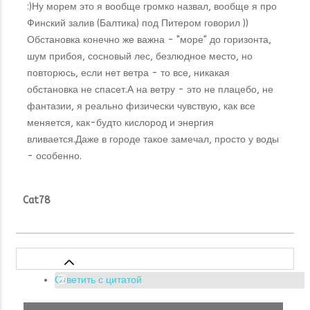
:)Ну морем это я вообще громко назвал, вообще я про
Финский залив (Балтика) под Питером говорил ))
Обстановка конечно же важна - "море" до горизонта,
шум прибоя, сосновый лес, безлюдное место, но
повторюсь, если нет ветра - то все, никакая
обстановка не спасет.А на ветру - это не плацебо, не
фантазии, я реально физически чувствую, как все
меняется, как-будто кислород и энергия
вливается.Даже в городе такое замечал, просто у воды
- особенно.
Cat78
Ответить с цитатой