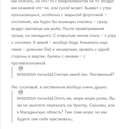
как описать, но что-то с микроклиматом не то. Воздух
как неживой что-ли, или сухой может. Бывает с утра
просыпаешься, особенно с закрытой форточкой -
состояние, как будто бы кошмары снились - сразу
воздух хватаешь как рыба. После проветривания
лучше, но ненадолго. С открытым окном спать - с утра
с соплями. А зимой - вообще беда. Команата еще
такая - длинная (5м) и неширокая, кровать с одной
стороны в закутке, балкон с окнами - с
противоположной.
Ionization писал(а):
Смотря какой лес. Лиственный?
Лес сосновый, в лиственном вообще очень душно.
Ionization писал(а):
Опять же, море морю рознь, Вы
же не захотите переехать на Чукотку, Сахалин, или
в Магаданскую область? Там тоже море, но как
будете там себя чувствовать...