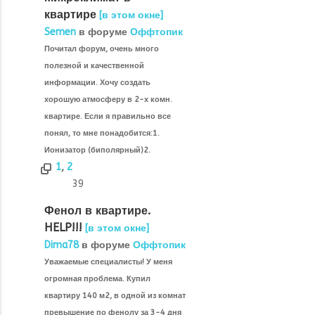
квартире
[в этом окне]
Semen
в форуме
Оффтопик
Почитал форум, очень много
полезной и качественной
информации. Хочу создать
хорошую атмосферу в 2-х комн.
квартире. Если я правильно все
понял, то мне понадобится:1.
Ионизатор (биполярный)2.
1
,
2
39
Фенол в квартире.
HELP!!!
[в этом окне]
Dima78
в форуме
Оффтопик
Уважаемые специалисты! У меня
огромная проблема. Купил
квартиру 140 м2, в одной из комнат
превышение по фенолу за 3-4 дня