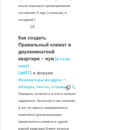
после хорошего проветривания
составляет 3 пдк ( спальня), в
соседней (
18
Как создать
Правильный климат в
двухкомнатной
квартире - нуж
[в этом
окне]
Laa911
в форуме
Ионизаторы воздуха -
обзоры, тесты, отзывы
1
,
Перерыл, почитал и в итоге сильно
задумался..Экология у нас никакая,
и нет ни одного завершенного
комплекса для реализации
правильного климата в одной
взятой квартире.Очено хочется