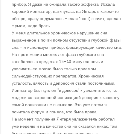
прибор. Я даже не ожидала такого эффекта. Искала
хороший ионизатор, наткнулась на Янтарь в каком-то
обзоре, сразу подумалось - если "наш", значит, сделан
с умом, надо брать.
У меня длительное хроническое нарушение сна,
выраженное в почти полном отсутствии глубокой фазы
сна - я использую прибор, фиксирующий качество сна.
На протяжении многих лет фаза глубокого сна
колебалась в пределах 15-40 минут за ночь и
увеличить ее можно было только приемом
сильнодействующих препаратов. Хроническая
усталость, вялость и депрессия стали постоянными.
Ионизатор был куплен "в довесок" к увлажнителю, т.к.
модели со встроенной ионизацией доверия к качеству
самой ионизации не вызывали. Это уже потом я
почитала форум и поняла, что была права.
На момент получения Янтаря увлажнитель работал
уже неделю и на качестве сна не сказался никак, там
были другие плюсы. А вот первая же ночь с