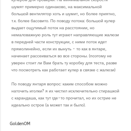
шумят примерно одинаково, на максимальной
большой вентилятор хоть и шумит, но более приятно,
т.к. более басовито. По поводу потока: большой кулер
выдает ощутимый поток на расстоянии, но
немаловажную роль тут играют направляющие жалюзи
в передней части конструкции, с ними поток идет
прямолинейно, если их вынуть - то как в янтаре,
начинает рассеиваться во все стороны. (поэтому не
уверен стоит ли Вам брать ту коробку для теста, разве
что посмотреть как работает кулер в связке с жалюзи)
По поводу янтаря вопрос: каким способом можно
наточить иголки? я их чистил исключительно стирашкой
с карандаша, как тут где-то прочитал, но их острие не
идеально острое (а может так и было).
GoldenOM