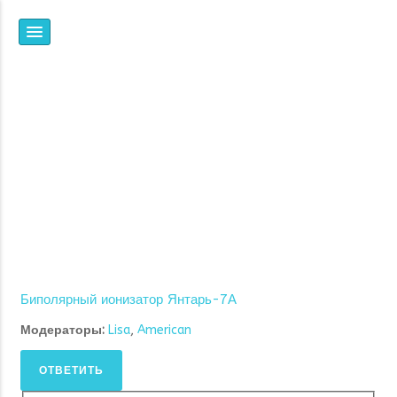
НПФ
ЯНТАРЬ
ВСЕ, ЧТО ВЫ ХОТЕЛИ
ЗНАТЬ ОБ ИОНИЗАЦИИ,
НО НЕ ЗНАЛИ, ГДЕ И У
КОГО СПРОСИТЬ
Биполярный ионизатор Янтарь-7А
Модераторы:
Lisa
,
American
ОТВЕТИТЬ