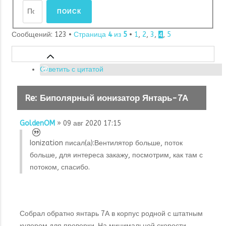
Сообщений: 123 •
Страница
4
из
5
•
1
,
2
,
3
,
,
5
4
Ответить с цитатой
Re: Биполярный ионизатор Янтарь-7А
GoldenOM
» 09 авг 2020 17:15
Ionization писал(а):
Вентилятор больше, поток
больше, для интереса закажу, посмотрим, как там с
потоком, спасибо.
Собрал обратно янтарь 7А в корпус родной с штатным
кулером для проверки. На минимальной скорости