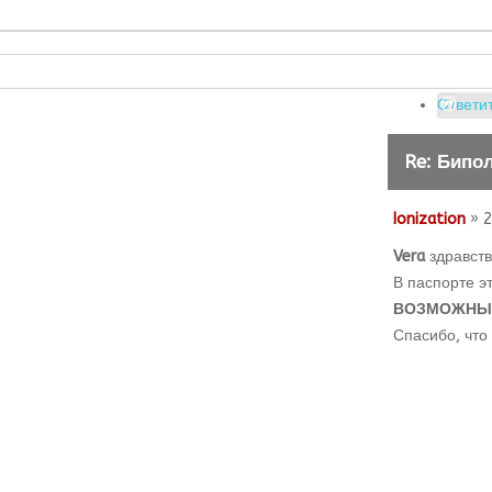
Ответит
Re: Бипо
Ionization
» 2
Vera
здравств
В паспорте э
ВОЗМОЖНЫЕ
Спасибо, что