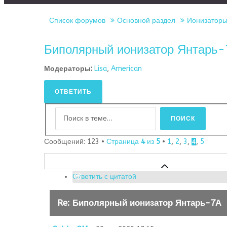
Список форумов
Основной раздел
Ионизаторы 
Биполярный ионизатор Янтарь
Модераторы:
Lisa
,
American
ОТВЕТИТЬ
Сообщений: 123 •
Страница
4
из
5
•
1
,
2
,
3
,
,
5
4
Ответить с цитатой
Re: Биполярный ионизатор Янтарь-7А