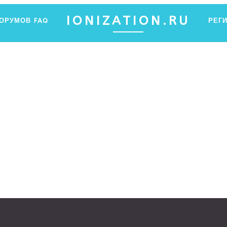
IONIZATION.RU
ФОРУМОВ
FAQ
РЕГ
ПФ ЯНТАР
Ы ХОТЕЛИ ЗНАТЬ ОБ ИОНИЗАЦИИ, НО НЕ ЗНАЛИ, ГДЕ