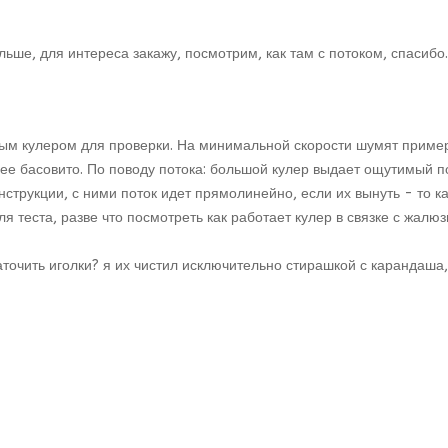
ьше, для интереса закажу, посмотрим, как там с потоком, спасибо.
тным кулером для проверки. На минимальной скорости шумят приме
олее басовито. По поводу потока: большой кулер выдает ощутимый 
трукции, с ними поток идет прямолинейно, если их вынуть - то как
ля теста, разве что посмотреть как работает кулер в связке с жалюз
очить иголки? я их чистил исключительно стирашкой с карандаша, 