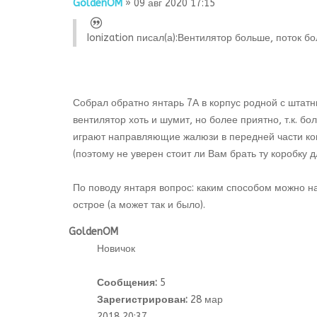
GoldenOM
» 09 авг 2020 17:15
Ionization писал(а):
Вентилятор больше, поток бол
Собрал обратно янтарь 7А в корпус родной с шта
вентилятор хоть и шумит, но более приятно, т.к. б
играют направляющие жалюзи в передней части конс
(поэтому не уверен стоит ли Вам брать ту коробку д
По поводу янтаря вопрос: каким способом можно нат
острое (а может так и было).
GoldenOM
Новичок
Сообщения:
5
Зарегистрирован:
28 мар
2018 20:37