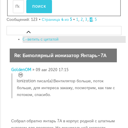
Сообщений: 123 •
Страница
4
из
5
•
1
,
2
,
3
,
,
5
4
Ответить с цитатой
Re: Биполярный ионизатор Янтарь-7А
GoldenOM
» 09 авг 2020 17:15
Ionization писал(а):
Вентилятор больше, поток
больше, для интереса закажу, посмотрим, как там с
потоком, спасибо.
Собрал обратно янтарь 7А в корпус родной с штатным
кулером для проверки. На минимальной скорости