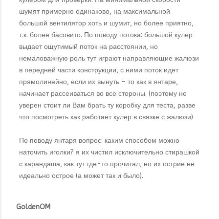
шумят примерно одинаково, на максимальной
большой вентилятор хоть и шумит, но более приятно,
т.к. более басовито. По поводу потока: большой кулер
выдает ощутимый поток на расстоянии, но
немаловажную роль тут играют направляющие жалюзи
в передней части конструкции, с ними поток идет
прямолинейно, если их вынуть - то как в янтаре,
начинает рассеиваться во все стороны. (поэтому не
уверен стоит ли Вам брать ту коробку для теста, разве
что посмотреть как работает кулер в связке с жалюзи)
По поводу янтаря вопрос: каким способом можно
наточить иголки? я их чистил исключительно стирашкой
с карандаша, как тут где-то прочитал, но их острие не
идеально острое (а может так и было).
GoldenOM