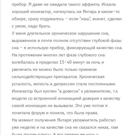
прибор. Я даже не ожидала такого эффекта. Искала
хороший ионизатор, наткнулась на Янтарь в каком-то
обзоре, сразу подумалось - если "наш", значит, сделан
с умом, надо брать.
У меня длительное хроническое нарушение сна,
выраженное в почти полном отсутствии глубокой фазы
сна - я использую прибор, фиксирующий качество сна.
На протяжении многих лет фаза глубокого сна
колебалась в пределах 15-40 минут за ночь и
увеличить ее можно было только приемом
сильнодействующих препаратов. Хроническая
усталость, вялость и депрессия стали постоянными.
Ионизатор был куплен "в довесок" к увлажнителю, т.к.
модели со встроенной ионизацией доверия к качеству
самой ионизации не вызывали. Это уже потом я
почитала форум и поняла, что была права.
На момент получения Янтаря увлажнитель работал
уже неделю и на качестве сна не сказался никак, там
были другие плюсы. А вот первая же ночь с