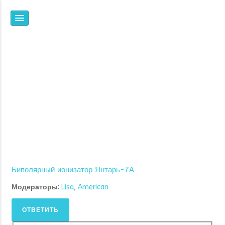
НПФ
ЯНТАРЬ
ВСЕ, ЧТО ВЫ ХОТЕЛИ
ЗНАТЬ ОБ ИОНИЗАЦИИ,
НО НЕ ЗНАЛИ, ГДЕ И У
КОГО СПРОСИТЬ
Биполярный ионизатор Янтарь-7А
Модераторы:
Lisa
,
American
ОТВЕТИТЬ