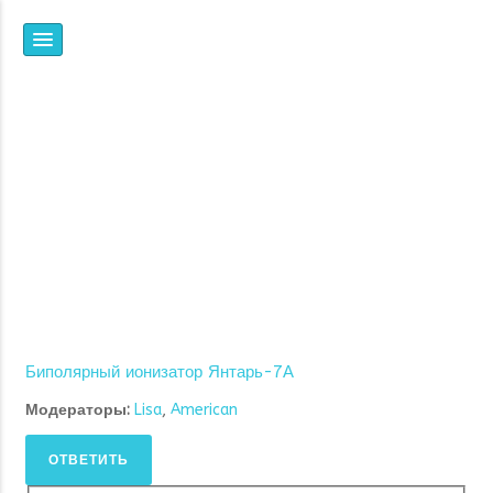
НПФ
ЯНТАРЬ
ВСЕ, ЧТО ВЫ ХОТЕЛИ
ЗНАТЬ ОБ ИОНИЗАЦИИ,
НО НЕ ЗНАЛИ, ГДЕ И У
КОГО СПРОСИТЬ
Биполярный ионизатор Янтарь-7А
Модераторы:
Lisa
,
American
ОТВЕТИТЬ