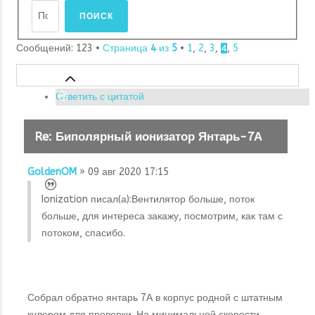
Сообщений: 123 •
Страница
4
из
5
•
1
,
2
,
3
,
,
5
4
Ответить с цитатой
Re: Биполярный ионизатор Янтарь-7А
GoldenOM
» 09 авг 2020 17:15
Ionization писал(а):
Вентилятор больше, поток
больше, для интереса закажу, посмотрим, как там с
потоком, спасибо.
Собрал обратно янтарь 7А в корпус родной с штатным
кулером для проверки. На минимальной скорости