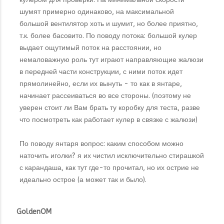
шумят примерно одинаково, на максимальной
большой вентилятор хоть и шумит, но более приятно,
т.к. более басовито. По поводу потока: большой кулер
выдает ощутимый поток на расстоянии, но
немаловажную роль тут играют направляющие жалюзи
в передней части конструкции, с ними поток идет
прямолинейно, если их вынуть - то как в янтаре,
начинает рассеиваться во все стороны. (поэтому не
уверен стоит ли Вам брать ту коробку для теста, разве
что посмотреть как работает кулер в связке с жалюзи)
По поводу янтаря вопрос: каким способом можно
наточить иголки? я их чистил исключительно стирашкой
с карандаша, как тут где-то прочитал, но их острие не
идеально острое (а может так и было).
GoldenOM