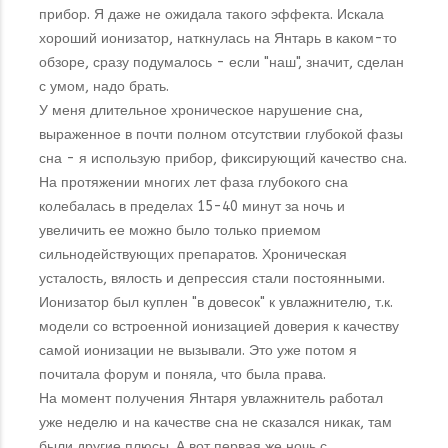
прибор. Я даже не ожидала такого эффекта. Искала
хороший ионизатор, наткнулась на Янтарь в каком-то
обзоре, сразу подумалось - если "наш", значит, сделан
с умом, надо брать.
У меня длительное хроническое нарушение сна,
выраженное в почти полном отсутствии глубокой фазы
сна - я использую прибор, фиксирующий качество сна.
На протяжении многих лет фаза глубокого сна
колебалась в пределах 15-40 минут за ночь и
увеличить ее можно было только приемом
сильнодействующих препаратов. Хроническая
усталость, вялость и депрессия стали постоянными.
Ионизатор был куплен "в довесок" к увлажнителю, т.к.
модели со встроенной ионизацией доверия к качеству
самой ионизации не вызывали. Это уже потом я
почитала форум и поняла, что была права.
На момент получения Янтаря увлажнитель работал
уже неделю и на качестве сна не сказался никак, там
были другие плюсы. А вот первая же ночь с