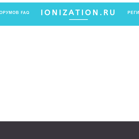
IONIZATION.RU
ФОРУМОВ
FAQ
РЕГ
ПФ ЯНТАР
Ы ХОТЕЛИ ЗНАТЬ ОБ ИОНИЗАЦИИ, НО НЕ ЗНАЛИ, ГДЕ