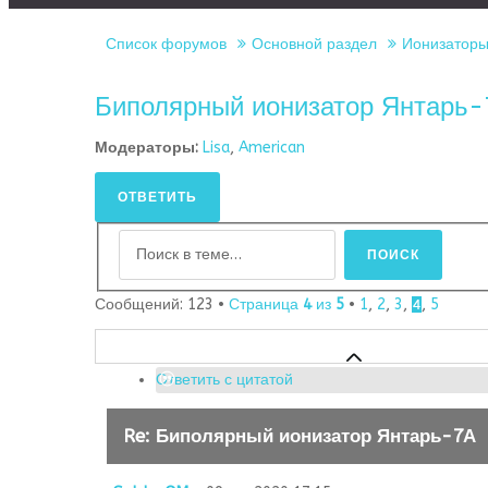
Список форумов
Основной раздел
Ионизаторы 
Биполярный ионизатор Янтарь
Модераторы:
Lisa
,
American
ОТВЕТИТЬ
Сообщений: 123 •
Страница
4
из
5
•
1
,
2
,
3
,
,
5
4
Ответить с цитатой
Re: Биполярный ионизатор Янтарь-7А