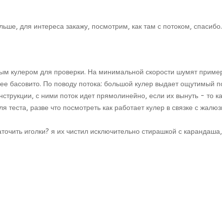
ьше, для интереса закажу, посмотрим, как там с потоком, спасибо.
тным кулером для проверки. На минимальной скорости шумят приме
олее басовито. По поводу потока: большой кулер выдает ощутимый 
трукции, с ними поток идет прямолинейно, если их вынуть - то как
ля теста, разве что посмотреть как работает кулер в связке с жалюз
очить иголки? я их чистил исключительно стирашкой с карандаша, 