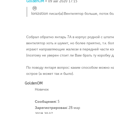
GoldenOM
» 09 авг 2020 17:15
Ionization писал(а):
Вентилятор больше, поток бол
Собрал обратно янтарь 7А в корпус родной с шта
вентилятор хоть и шумит, но более приятно, т.к. б
играют направляющие жалюзи в передней части конс
(поэтому не уверен стоит ли Вам брать ту коробку д
По поводу янтаря вопрос: каким способом можно нат
острое (а может так и было).
GoldenOM
Новичок
Сообщения:
5
Зарегистрирован:
28 мар
2018 20:37