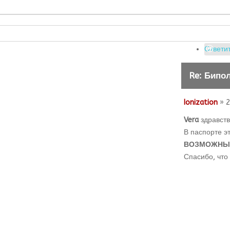
Ответит
Re: Бипо
Ionization
» 2
Vera
здравств
В паспорте э
ВОЗМОЖНЫЕ
Спасибо, что