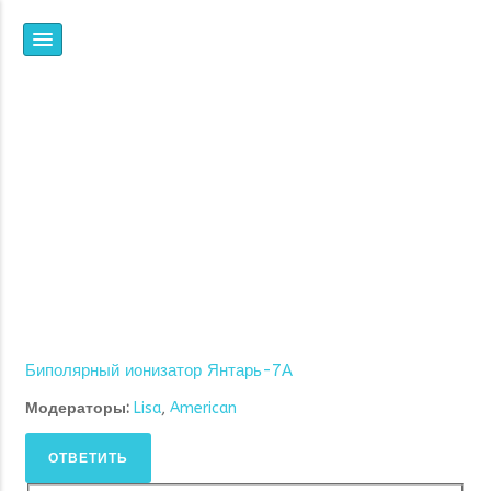
НПФ
ЯНТАРЬ
ВСЕ, ЧТО ВЫ ХОТЕЛИ
ЗНАТЬ ОБ ИОНИЗАЦИИ,
НО НЕ ЗНАЛИ, ГДЕ И У
КОГО СПРОСИТЬ
Биполярный ионизатор Янтарь-7А
Модераторы:
Lisa
,
American
ОТВЕТИТЬ