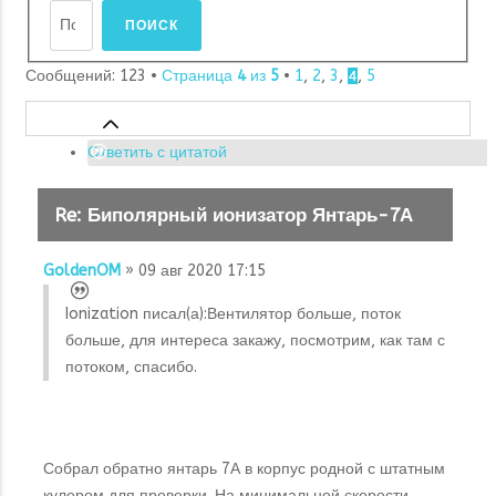
Сообщений: 123 •
Страница
4
из
5
•
1
,
2
,
3
,
,
5
4
Ответить с цитатой
Re: Биполярный ионизатор Янтарь-7А
GoldenOM
» 09 авг 2020 17:15
Ionization писал(а):
Вентилятор больше, поток
больше, для интереса закажу, посмотрим, как там с
потоком, спасибо.
Собрал обратно янтарь 7А в корпус родной с штатным
кулером для проверки. На минимальной скорости