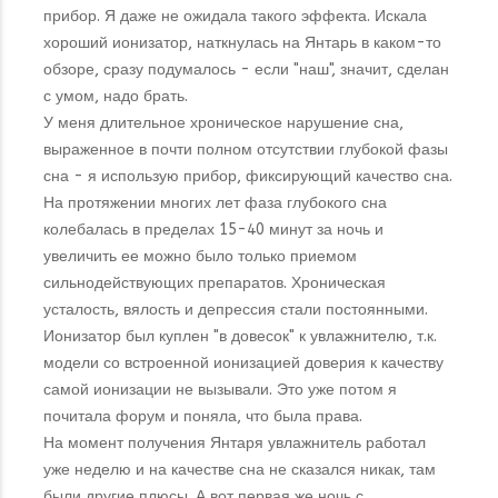
прибор. Я даже не ожидала такого эффекта. Искала
хороший ионизатор, наткнулась на Янтарь в каком-то
обзоре, сразу подумалось - если "наш", значит, сделан
с умом, надо брать.
У меня длительное хроническое нарушение сна,
выраженное в почти полном отсутствии глубокой фазы
сна - я использую прибор, фиксирующий качество сна.
На протяжении многих лет фаза глубокого сна
колебалась в пределах 15-40 минут за ночь и
увеличить ее можно было только приемом
сильнодействующих препаратов. Хроническая
усталость, вялость и депрессия стали постоянными.
Ионизатор был куплен "в довесок" к увлажнителю, т.к.
модели со встроенной ионизацией доверия к качеству
самой ионизации не вызывали. Это уже потом я
почитала форум и поняла, что была права.
На момент получения Янтаря увлажнитель работал
уже неделю и на качестве сна не сказался никак, там
были другие плюсы. А вот первая же ночь с