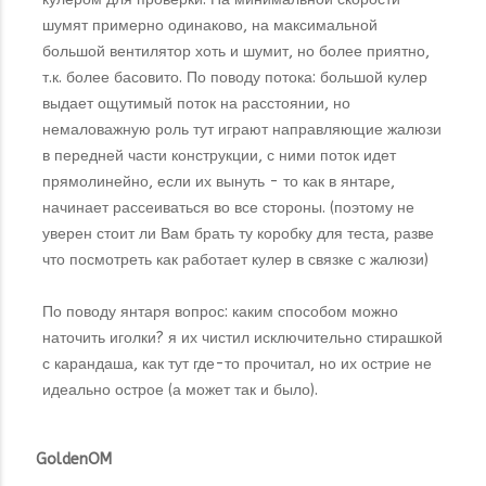
шумят примерно одинаково, на максимальной
большой вентилятор хоть и шумит, но более приятно,
т.к. более басовито. По поводу потока: большой кулер
выдает ощутимый поток на расстоянии, но
немаловажную роль тут играют направляющие жалюзи
в передней части конструкции, с ними поток идет
прямолинейно, если их вынуть - то как в янтаре,
начинает рассеиваться во все стороны. (поэтому не
уверен стоит ли Вам брать ту коробку для теста, разве
что посмотреть как работает кулер в связке с жалюзи)
По поводу янтаря вопрос: каким способом можно
наточить иголки? я их чистил исключительно стирашкой
с карандаша, как тут где-то прочитал, но их острие не
идеально острое (а может так и было).
GoldenOM