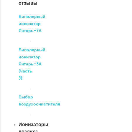
отзывы
Биполярный
ионизатор
Янтарь-7А
Биполярный
ионизатор
Янтарь-5А
(Часть
3)
Выбор
воздухоочистителя
Ионизаторы
воздуха