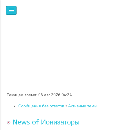
НПФ
ЯНТАРЬ
ВСЕ, ЧТО ВЫ ХОТЕЛИ
ЗНАТЬ ОБ ИОНИЗАЦИИ,
НО НЕ ЗНАЛИ, ГДЕ И У
КОГО СПРОСИТЬ
Текущее время: 06 авг 2026 04:24
Сообщения без ответов
•
Активные темы
News of Ионизаторы